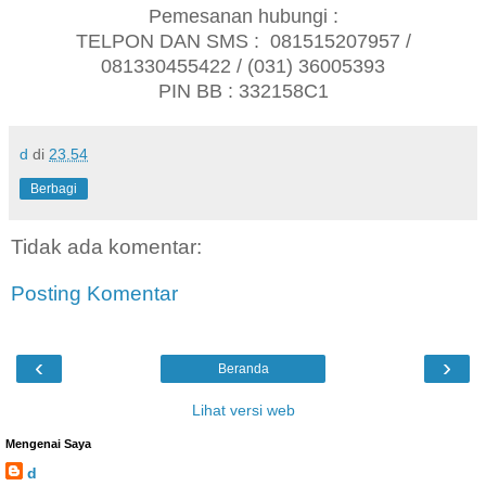
Pemesanan hubungi :
TELPON DAN SMS : 081515207957 /
081330455422 /
(031) 36005393
PIN BB : 332158C1
d
di
23.54
Berbagi
Tidak ada komentar:
Posting Komentar
‹
›
Beranda
Lihat versi web
Mengenai Saya
d